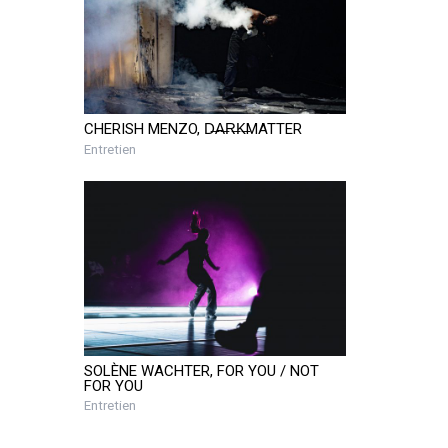
CHERISH MENZO, D̶A̶R̶K̶MATTER
Entretien
SOLÈNE WACHTER, FOR YOU / NOT
FOR YOU
Entretien