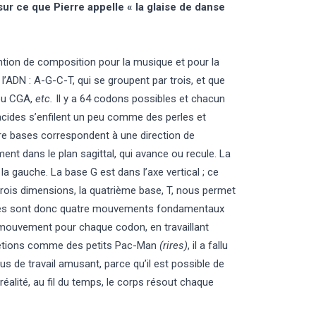
sur ce que Pierre appelle « la glaise de danse
ion de composition pour la musique et pour la
ADN : A-G-C-T, qui se groupent par trois, et que
 ou CGA,
etc.
Il y a 64 codons possibles et chacun
 acides s’enfilent un peu comme des perles et
re bases correspondent à une direction de
t dans le plan sagittal, qui avance ou recule. La
la gauche. La base G est dans l’axe vertical ; ce
 trois dimensions, la quatrième base, T, nous permet
bases sont donc quatre mouvements fondamentaux
 mouvement pour chaque codon, en travaillant
s étions comme des petits Pac-Man
(rires)
, il a fallu
us de travail amusant, parce qu’il est possible de
 réalité, au fil du temps, le corps résout chaque