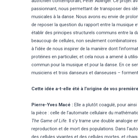
autrichien contemporain, Peter Ablinger. Ce projet av
passionnant, nous permettant de transposer des idé
musicales à la danse. Nous avons eu envie de prolong
de reposer la question du rapport entre la musique 
établir des principes structurels communs entre la d
beaucoup de cellules, non seulement combinatoires 
à l’idée de nous inspirer de la manière dont l’inform
protéines en particulier, et cela nous a amené à util
commun pour la musique et pour la danse. En ce sens,
musiciens et trois danseurs et danseuses – forment 
Cette idée a-t-elle été à l’origine de vos premi
Pierre-Yves Macé :
Elle a plutôt coagulé, pour ain
la pièce : celle de l’automate cellulaire du mathém
The Game of Life
. Il s’y trame une double analogie e
reproduction et de mort des populations. Dans l’auto
des cellules vivantes et des cellules mortes, et chaqu