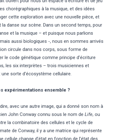
ait ouvert pour nous un espace d’écriture et de jeu
es chorégraphiques à la musique, et des idées
er cette exploration avec une nouvelle pièce, et
et la danse sur scène. Dans un second temps, pour
anse et la musique – et puisque nous parlions
mais aussi biologiques -, nous en sommes arrivés
ation circule dans nos corps, sous forme de
iser le code génétique comme principe d’écriture
 les six interprètes – trois musiciennes et
une sorte d’écosystème cellulaire.
ères expérimentations ensemble ?
si dire, avec une autre image, qui a donné son nom à
aticien John Conway connu sous le nom de
Life
, ou
ntre la combinatoire des cellules et le cycle de
mate de Conway, il y a une matrice qui représente
e cellule change d’état en fonction de l’état des