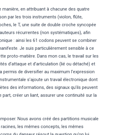
 manière, en attribuant à chacune des quatre
on par les trois instruments (violon, flûte,
croches, le T, une suite de double croche syncopée
hauteurs récurrentes (non systématiques), afin
onique : ainsi les 61 codons peuvent se combiner
nifeste. Je suis particulièrement sensible à ce
 cette proto-matière. Dans mon cas, le travail sur les
tés d’attaque et d’articulation (lié ou détaché) et
’a permis de diversifier au maximum l’expression
instrumentale s’ajoute un travail électronique dont
prètes des informations, des signaux qu’ils peuvent
part, créer un liant, assurer une continuité sur la
mposer. Nous avons créé des partitions musicale
s racines, les mêmes concepts, les mêmes
corps du danseur résout la question qu’on lui