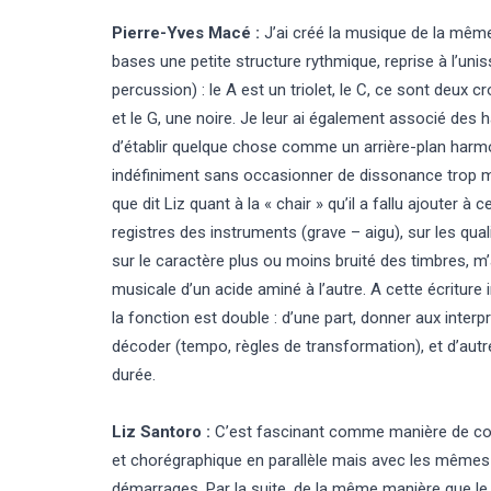
Pierre-Yves Macé :
J’ai créé la musique de la même
bases une petite structure rythmique, reprise à l’uniss
percussion) : le A est un triolet, le C, ce sont deux 
et le G, une noire. Je leur ai également associé des 
d’établir quelque chose comme un arrière-plan harm
indéfiniment sans occasionner de dissonance trop ma
que dit Liz quant à la « chair » qu’il a fallu ajouter à
registres des instruments (grave – aigu), sur les quali
sur le caractère plus ou moins bruité des timbres, m
musicale d’un acide aminé à l’autre. A cette écriture 
la fonction est double : d’une part, donner aux inter
décoder (tempo, règles de transformation), et d’autre 
durée.
Liz Santoro :
C’est fascinant comme manière de co
et chorégraphique en parallèle mais avec les même
démarrages. Par la suite, de la même manière que le 