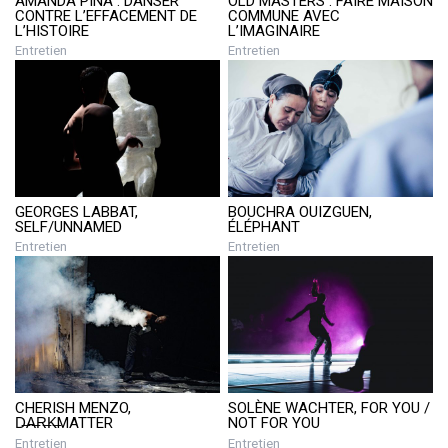
AMANDA PIÑA : DANSER
OLD MASTERS : FAIRE MAISON
CONTRE L’EFFACEMENT DE
COMMUNE AVEC
L’HISTOIRE
L’IMAGINAIRE
Entretien
Entretien
GEORGES LABBAT,
BOUCHRA OUIZGUEN,
SELF/UNNAMED
ÉLÉPHANT
Entretien
Entretien
CHERISH MENZO,
SOLÈNE WACHTER, FOR YOU /
D̶A̶R̶K̶MATTER
NOT FOR YOU
Entretien
Entretien