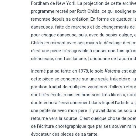
Fordham de New York. La projection de cette archive v
programme recréé par Ruth Childs, ce qui souligne son
remontée depuis sa création. En forme de quatuor, la
danseuses, faite de marches et de changements de tr
pour chaque danseuse, puis, avec du papier calque, el
Childs en mimant avec ses mains le décalage des cou
c’est une pièce très agréable à danser une fois qu’o
silencieuse, une fois lancée, fonctionne de façon i
Incarné par sa tante en 1978, le solo
Katema
est aujo
cette pièce se concentre sur une seule trajectoire : 
partition traduit de multiples variations d’allers-ret
sont très écrits, mais les bras sont très libres », sou
doute écho à l’environnement dans lequel l’artiste a
une petite île avec mon père. Il y avait dans ce solo
retourne vers la source. C’est quelque chose de poéti
de l’écriture chorégraphique que par ses souvenirs int
évocateur des pièces de sa tante.