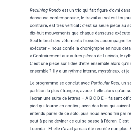
Reclining Rondo
est un trio qui fait figure d’ovni dan
danseuse contemporaine, le travail au sol est toujour
contraire, est très vertical ; c’est sa seule pièce au 
dix-huit mouvements que chaque danseuse exécute do
Seul le bruit des vêtements froissés accompagne les g
exécuter », nous confie la chorégraphe en nous détail
« Contrairement aux autres pièces de Lucinda, le rythm
C’est une pièce sur l’idée d’être ensemble alors qu’i
ensemble ? Il y a un rythme interne, mystérieux, et je
Le programme se conclut avec
Particular Reel
, un s
partition la plus étrange », avoue-t-elle alors qu’un 
l’écran une suite de lettres – A B C D E – faisant offi
pied qui tourne en continu, avec des bras qui suivent
entendu parler de ce solo, puis nous avons fini par r
peut à peine deviner ce qui se passe à l’écran. C’est
Lucinda… Et elle n’avait jamais été recréée non plus. 