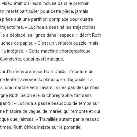
idéo était d’ailleurs incluse dans le premier
 intérêt particulier pour cette pièce, jamais
 pièce suit une partition complexe pour quatre
ajectoires. « Lucinda a dessiné les trajectoires
le a déplacé les lignes dans l’espace », décrit Ruth
ches de papier. « C’est un véritable puzzle, mais
n l’a intégrée. » Cette machine chorégraphique
ndépendante, quasi-systématique.
urd’hui interprété par Ruth Childs. L’écriture de
une lente traversée du plateau, en diagonale. La
ours, une marche vers l’avant : « Les pas des jambes
ligne Ruth. Selon elle, la chorégraphie fait sans
 grandi : « Lucinda a passé beaucoup de temps sur
 une histoire de vague, de marée, qui remonte et qui
que que j’aimais. » Travaillée autant par le ressac
imes, Ruth Childs insiste sur le potentiel