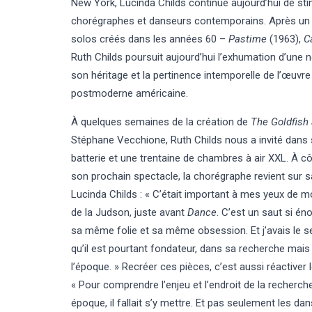
New York, Lucinda Childs continue aujourd’hui de stimul
chorégraphes et danseurs contemporains. Après un
solos créés dans les années 60 –
Pastime
(1963),
C
Ruth Childs poursuit aujourd’hui l’exhumation d’une 
son héritage et la pertinence intemporelle de l’œuvre
postmoderne américaine.
À quelques semaines de la création de
The Goldfish 
Stéphane Vecchione, Ruth Childs nous a invité dans 
batterie et une trentaine de chambres à air XXL. À c
son prochain spectacle, la chorégraphe revient sur 
Lucinda Childs : « C’était important à mes yeux de 
de la Judson, juste avant
Dance
. C’est un saut si é
sa même folie et sa même obsession. Et j’avais le sen
qu’il est pourtant fondateur, dans sa recherche mai
l’époque. » Recréer ces pièces, c’est aussi réactiver 
« Pour comprendre l’enjeu et l’endroit de la recherc
époque, il fallait s’y mettre. Et pas seulement les da