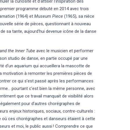
er la curiosité et d’attiser l’inspiration des
 premier programme débuté en 2014 avec trois
arnation
(1964) et
Museum Piece
(1965), sa nièce
nouvelle série de pièces, questionnant à nouveau
 de sa tante, aujourd’hui devenue icône de la danse
and the Inner Tube
avec le musicien et performer
son studio de danse, en partie occupé par une
ôté d’un aquarium qui accueillera la mascotte de
sa motivation à remonter les premières pièces de
montrer ce qui s’est passé après les performances
norme… pourtant c’est bien la même personne, avec
timent que ce travail manquait de visibilité alors
s également pour d’autres chorégraphes de
leurs enjeux historiques, sociaux, contre-culturels :
he où ces chorégraphes et danseurs étaient à cette
nseurs et moi, le public aussi ! Comprendre ce que