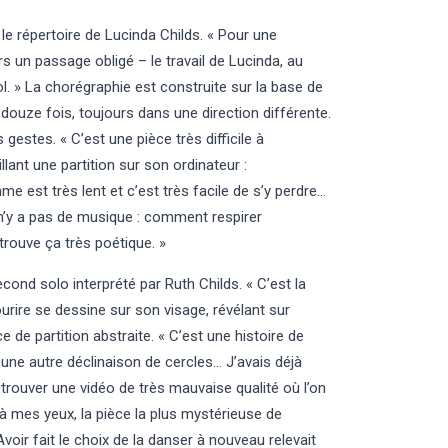
s le répertoire de Lucinda Childs. « Pour une
s un passage obligé – le travail de Lucinda, au
sol. » La chorégraphie est construite sur la base de
uze fois, toujours dans une direction différente.
estes. « C’est une pièce très difficile à
lant une partition sur son ordinateur :
e est très lent et c’est très facile de s’y perdre…
l n’y a pas de musique : comment respirer
 trouve ça très poétique. »
econd solo interprété par Ruth Childs. « C’est la
sourire se dessine sur son visage, révélant sur
ce de partition abstraite. « C’est une histoire de
 une autre déclinaison de cercles… J’avais déjà
etrouver une vidéo de très mauvaise qualité où l’on
, à mes yeux, la pièce la plus mystérieuse de
Avoir fait le choix de la danser à nouveau relevait