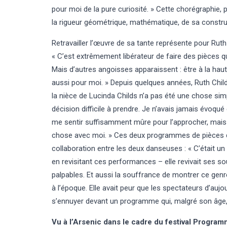
pour moi de la pure curiosité. » Cette chorégraphie, p
la rigueur géométrique, mathématique, de sa constru
Retravailler l’œuvre de sa tante représente pour Ruth
« C’est extrêmement libérateur de faire des pièces qui
Mais d’autres angoisses apparaissent : être à la haute
aussi pour moi. » Depuis quelques années, Ruth Childs
la nièce de Lucinda Childs n’a pas été une chose sim
décision difficile à prendre. Je n’avais jamais évoqué
me sentir suffisamment mûre pour l’approcher, mais e
chose avec moi. » Ces deux programmes de pièces d
collaboration entre les deux danseuses : « C’était un 
en revisitant ces performances – elle revivait ses s
palpables. Et aussi la souffrance de montrer ce genr
à l’époque. Elle avait peur que les spectateurs d’aujo
s’ennuyer devant un programme qui, malgré son âge, n’
Vu à l’Arsenic dans le cadre du festival Progr