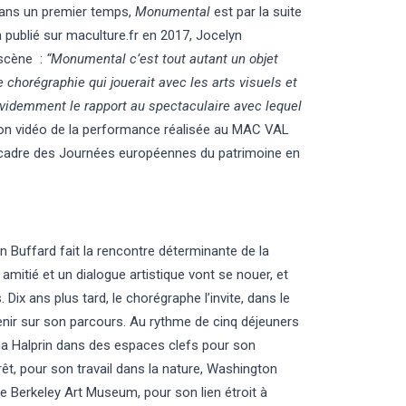
dans un premier temps,
Monumental
est par la suite
 publié sur
maculture.fr
en 2017, Jocelyn
 scène :
“Mon
umental c’est tout autant un objet
e chorégraphie qui jouerait avec les arts visuels et
a évidemment le rapport au spectaculaire avec lequel
on vidéo de la performance réalisée au
MAC VAL
cadre des Journées européennes du patrimoine en
n Buffard fait la rencontre déterminante de la
mitié et un dialogue artistique vont se nouer, et
Dix ans plus tard, le chorégraphe l’invite, dans le
venir sur son parcours. Au rythme de cinq déjeuners
na Halprin dans des espaces clefs pour son
t, pour son travail dans la nature, Washington
 le Berkeley Art Museum, pour son lien étroit à