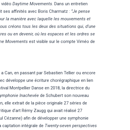
n vidéo
Daytime Movements
. Dans un entretien
it ses affinités avec Boris Charmatz :
”Je pense
pour la manière avec laquelle les mouvements et
ous créons tous les deux des situations qui, d’une
ires ou en devenir, où les espaces et les ordres se
ime Movements
est visible sur le compte
Viméo
de
 a Can, en passant par Sebastien Tellier ou encore
ec développe une écriture chorégraphique en lien
ival Montpellier Danse en 2018, la directrice du
ymphonie Inachevée
de Schubert son nouveau
 elle extrait de la pièce originale 27 séries de
critique d’art Rémy Zaugg qui avait réalisé
27
ul Cézanne)
afin de développer une symphonie
a captation intégrale de
Twenty-seven perspectives