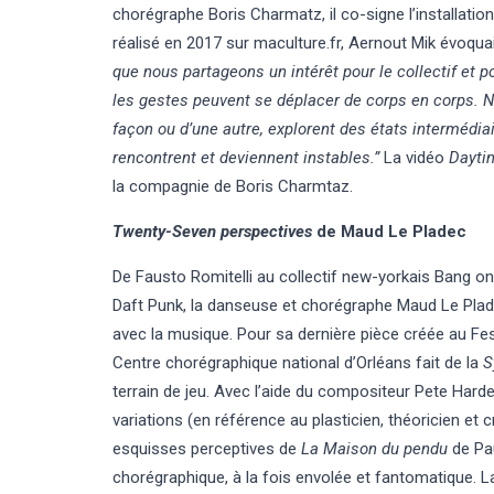
chorégraphe Boris Charmatz, il co-signe l’installatio
réalisé en 2017 sur
maculture.fr
, Aernout Mik évoqua
que nous partageons un intérêt pour le collectif et 
les gestes peuvent se déplacer de corps en corps. N
façon ou d’une autre, explorent des états intermédia
rencontrent et deviennent instables.”
La vidéo
Dayt
la compagnie de Boris Charmtaz.
Twenty-Seven perspectives
de Maud Le Pladec
De Fausto Romitelli au collectif new-yorkais Bang on
Daft Punk, la danseuse et chorégraphe Maud Le Plad
avec la musique. Pour sa dernière pièce créée au Fest
Centre chorégraphique national d’Orléans fait de la
S
terrain de jeu. Avec l’aide du compositeur Pete Harden,
variations (
en référence au plasticien, théoricien et 
esquisses perceptives de
La Maison du pendu
de Pa
chorégraphique, à la fois envolée et fantomatique. L