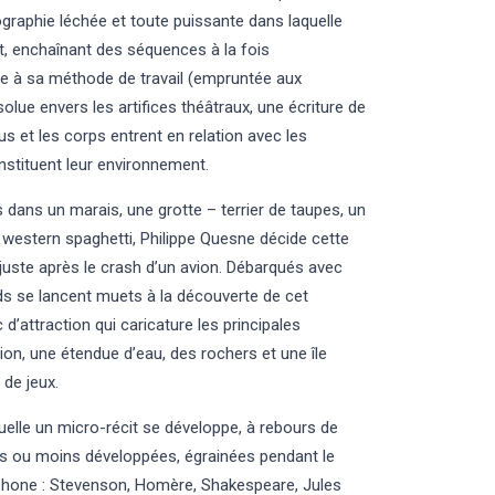
graphie léchée et toute puissante dans laquelle
, enchaînant des séquences à la fois
ce à sa méthode de travail (empruntée aux
olue envers les artifices théâtraux, une écriture de
dus et les corps entrent en relation avec les
onstituent leur environnement.
s dans un marais, une grotte – terrier de taupes, un
western spaghetti, Philippe Quesne décide cette
 juste après le crash d’un avion. Débarqués avec
ds se lancent muets à la découverte de cet
’attraction qui caricature les principales
vion, une étendue d’eau, des rochers et une île
 de jeux.
uelle un micro-récit se développe, à rebours de
lus ou moins développées, égrainées pendant le
phone : Stevenson, Homère, Shakespeare, Jules