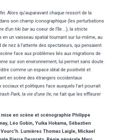
fin. Alors qu’auparavant chaque ressort de la
u dans son champ iconographique (les perturbations
re d’un
tiki bar
au coeur de l’île …), la stricte
s en un vaisseau spatial tournant sur lui-même, au
d de nez à l’attente des spectateurs, qui pensaient
n scène face aux problèmes liés aux migrations de
omme sur son environnement, lui permet sans doute
théâtre comme un espace idéal de positivité et
ant en scène des étrangers occidentaux
x sociaux et politiques face auxquels l’art pourrait
rash Park, la vie d’une île
, ne fait que les effleurer
 mise en scène et scénographie Philippe
may, Léo Gobin, Yuika Hokama, Sébastien
Vourc’h. Lumières Thomas Laigle, Mickael
ale Pierre Desprats. Régie générale Marc