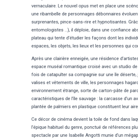
vernaculaire. Le nouvel opus met en place une scéno
une ribambelle de personnages débonnaires évoluent
surprenantes, pince-sans-rire et hypnotisantes. Grâ
entomologistes …), il déploie, dans une confiance abs
plateau qui tente d’étudier les façons dont les indivi
espaces, les objets, les lieux et les personnes qui c
Après une clairière enneigée, une résidence d’artiste
espace muséal romantique croisé avec un studio de 
fois de catapulter sa compagnie sur une île déserte,
valises et vêtements de ville, les personnages hagar
environnement étrange, sorte de carton-pâte de parc d
caractéristiques de l’île sauvage : la carcasse d’un a
plantée de palmiers en plastique constituent leur aire
Ce décor de cinéma devient la toile de fond dans laq
l’épique habituel du genre, ponctué de références p
spectacle par une Isabelle Angotti munie d’un méga