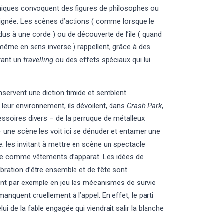
phiques convoquent des figures de philosophes ou
oulignée. Les scènes d’actions ( comme lorsque le
us à une corde ) ou de découverte de l’île ( quand
-même en sens inverse ) rappellent, grâce à des
urant un
travelling
ou des effets spéciaux qui lui
ervent une diction timide et semblent
leur environnement, ils dévoilent, dans
Crash Park
,
essoires divers – de la perruque de métalleux
 une scène les voit ici se dénuder et entamer une
e, les invitant à mettre en scène un spectacle
tique comme vêtements d’apparat. Les idées de
ration d’être ensemble et de fête sont
ant par exemple en jeu les mécanismes de survie
quent cruellement à l’appel. En effet, le parti
elui de la fable engagée qui viendrait salir la blanche