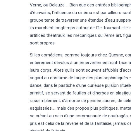
Verne, ou Deleuze … Bien que ces entrées bibliogra
d’écrivains, l’influence du cinéma est par ailleurs s
groupe tente de traverser une étendue d’eau suspend
ils marchent longtemps autour de l’île, tournant elle
artifices théâtraux, les mécaniques du 7ème art, fig
sont propres.
Si les comédiens, comme toujours chez Quesne, cons
entièrement dévolus à un émerveillement naïf face à 
leurs corps. Alors qu’ils sont souvent affublés d’acc
ringard au costume de taupe des plus sophistiqués –
danse, dans le pastiche d’une curieuse pulsion rituell
primitif, se servant de feuilles et d’herbes en plas
rassemblement, d’amorce de pensée sacrée, de céléb
esquissées … mais des propos plus politiques, mett
se créant au sein d’une communauté de naufragés, man
pris est celui de la rêverie et de la fantaisie, jamais c