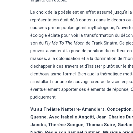
virginité de l’utopie.
Le choix de la poésie est en effet assumé jusqu’à la 
représentation était déjà contenu dans le décors o
causées par un poulpe géant mythologique, l’ouvertu
écologie éclate pour voir la transformation du décor
son du
Fly Me To The Moon
de Frank Sinatra. Ce pie
pouvoir assister à la prise de position du metteur e
masses, à la colonisation et à la domination de l’h
d’échapper à ces travers et d’insister plutôt sur le 
d’enthousiasme formel. Bien que la thématique mett
s’installant sur une île sauvage creuse de vrais enjeu
éventuellement apporter des éléments de réponse,
C
pudiquement.
Vu au Théâtre Nanterre-Amandiers. Conception,
Quesne. Avec Isabelle Angotti, Jean-Charles Du
Jacobs, Thérèse Songue, Thomas Suire, Gaëtan 
Nodin. Régie son Samuel Gutman. Musique origin