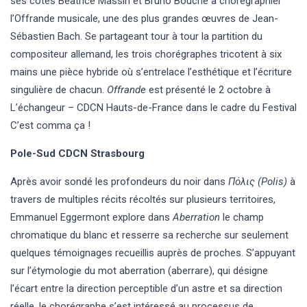
ses côtés Béatrice Massin et Bruno Bouché à chorégraphier
l’Offrande musicale, une des plus grandes œuvres de Jean-
Sébastien Bach. Se partageant tour à tour la partition du
compositeur allemand, les trois chorégraphes tricotent à six
mains une pièce hybride où s’entrelace l’esthétique et l’écriture
singulière de chacun.
Offrande
est présenté le 2 octobre à
L’échangeur – CDCN Hauts-de-France dans le cadre du Festival
C’est comma ça !
Pole-Sud CDCN Strasbourg
Après avoir sondé les profondeurs du noir dans
Πόλις (Polis)
à
travers de multiples récits récoltés sur plusieurs territoires,
Emmanuel Eggermont ​explore dans
Aberration
le champ
chromatique du blanc et resserre sa recherche sur seulement
quelques témoignages recueillis auprès de proches. S’appuyant
sur l’étymologie du mot aberration (aberrare), qui désigne
l’écart entre la direction perceptible d’un astre et sa direction
réelle, le chorégraphe s’est intéressé au processus de