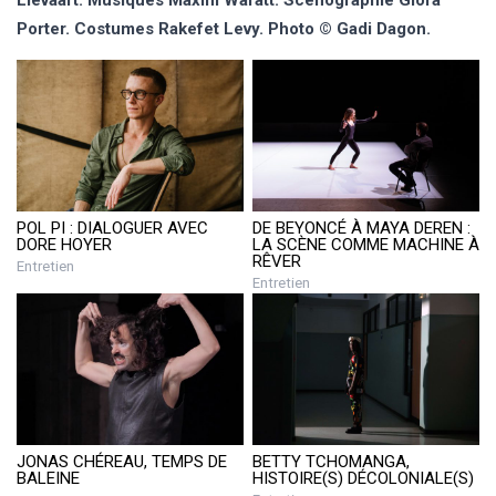
Lievaart. Musiques Maxim Waratt. Scénographie Giora
Porter. Costumes Rakefet Levy. Photo © Gadi Dagon.
POL PI : DIALOGUER AVEC
DE BEYONCÉ À MAYA DEREN :
DORE HOYER
LA SCÈNE COMME MACHINE À
RÊVER
Entretien
Entretien
BETTY TCHOMANGA,
JONAS CHÉREAU, TEMPS DE
HISTOIRE(S) DÉCOLONIALE(S)
BALEINE