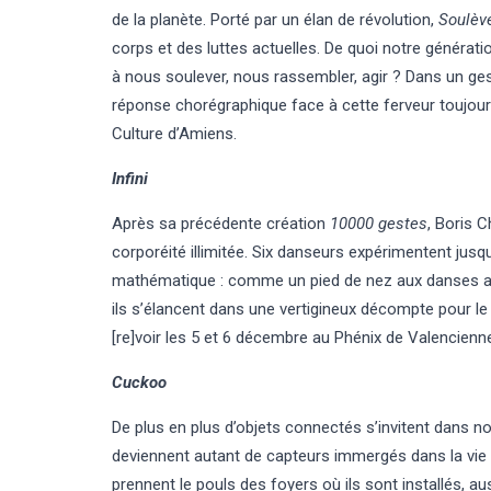
de la planète. Porté par un élan de révolution,
Soulèv
corps et des luttes actuelles. De quoi notre génératio
à nous soulever, nous rassembler, agir ? Dans un gest
réponse chorégraphique face à cette ferveur toujour
Culture d’Amiens.
Infini
Après sa précédente création
10000 gestes
, Boris 
corporéité illimitée. Six danseurs expérimentent jusqu
mathématique : comme un pied de nez aux danses ac
ils s’élancent dans une vertigineux décompte pour le
[re]voir les 5 et 6 décembre au Phénix de Valencienne
Cuckoo
De plus en plus d’objets connectés s’invitent dans n
deviennent autant de capteurs immergés dans la vie 
prennent le pouls des foyers où ils sont installés, a