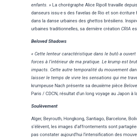
enfants. »
La chorégraphe Alice Ripoll travaille dep
danseurs issu·e·s des favelas de Rio et son écriture
dans la danse urbaines des ghettos brésiliens. Inspi
urbaines traditionnelles, sa dernière création
CRIA
es
Beloved Shadows
« Cette lenteur caractéristique dans le butô a ouvert
forces à l’intérieur de ma pratique. Le krump est br
impacts. Cette autre temporalité du mouvement dans
laisser le temps de vivre les sensations qui me trav
krumpeuse Nach présente sa deuxième pièce
Belov
Paris / CDCN, résultat d’un long voyage au Japon à l
Soulèvement
Alger, Beyrouth, Hongkong, Santiago, Barcelone, Boliv
s’élèvent, les images d’affrontements sont partagée
pas constater aujourd’hui l’intensification des mouv