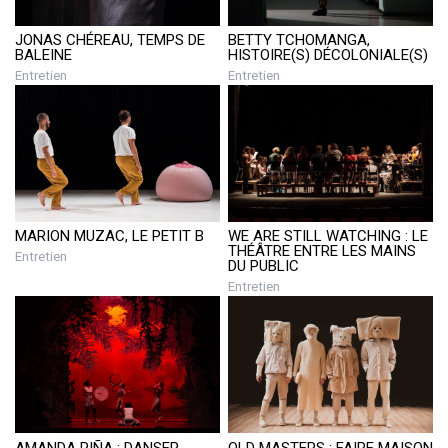
BETTY TCHOMANGA,
JONAS CHÉREAU, TEMPS DE
HISTOIRE(S) DÉCOLONIALE(S)
BALEINE
Entretien
Entretien
MARION MUZAC, LE PETIT B
WE ARE STILL WATCHING : LE
THÉÂTRE ENTRE LES MAINS
Entretien
DU PUBLIC
Entretien
AMANDA PIÑA : DANSER
OLD MASTERS : FAIRE MAISON