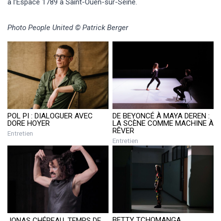
à l’Espace 1789 à Saint-Ouen-sur-Seine.
Photo People United © Patrick Berger
POL PI : DIALOGUER AVEC
DE BEYONCÉ À MAYA DEREN :
DORE HOYER
LA SCÈNE COMME MACHINE À
RÊVER
Entretien
Entretien
BETTY TCHOMANGA,
JONAS CHÉREAU, TEMPS DE