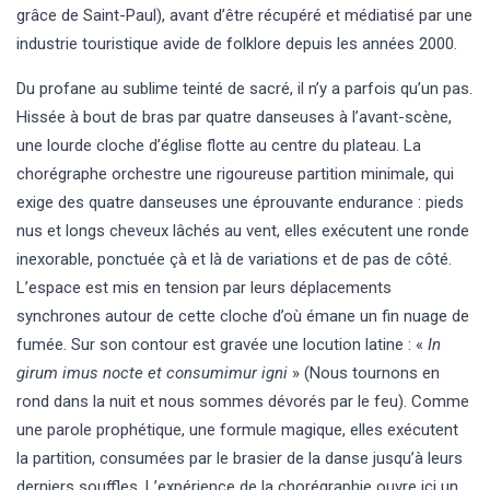
grâce de Saint-Paul), avant d’être récupéré et médiatisé par une
industrie touristique avide de folklore depuis les années 2000.
Du profane au sublime teinté de sacré, il n’y a parfois qu’un pas.
Hissée à bout de bras par quatre danseuses à l’avant-scène,
une lourde cloche d’église flotte au centre du plateau. La
chorégraphe orchestre une rigoureuse partition minimale, qui
exige des quatre danseuses une éprouvante endurance : pieds
nus et longs cheveux lâchés au vent, elles exécutent une ronde
inexorable, ponctuée çà et là de variations et de pas de côté.
L’espace est mis en tension par leurs déplacements
synchrones autour de cette cloche d’où émane un fin nuage de
fumée. Sur son contour est gravée une locution latine : «
In
girum imus nocte et consumimur igni
» (Nous tournons en
rond dans la nuit et nous sommes dévorés par le feu). Comme
une parole prophétique, une formule magique, elles exécutent
la partition, consumées par le brasier de la danse jusqu’à leurs
derniers souffles. L’expérience de la chorégraphie ouvre ici un