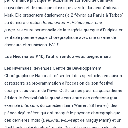
performance physique et exubérante sur fond de carnaval
capverdien et de musique classique avec le danseur Andreas
Merk. Elle présentera également (le 2 février au Parvis à Tarbes)
sa dernière création
Bacchantes – Prélude pour une
purge,
relecture personnelle de la tragédie grecque d’Euripide en
véritable poème épique chorégraphique avec une dizaine de
danseurs et musiciens.
W.L.P.
Les Hivernales #40, l’autre rendez-vous avignonnais
Les Hivernales, devenues Centre de Développement
Chorégraphique National, présentent des spectacles en saison
et resserre sa programmation à l’occasion de son festival
éponyme, au coeur de l’hiver. Cette année pour sa quarantième
édition, le festival fait le grand écart entre des créations (par
exemple
Intersum
, du canadien Liam Warren, 28 février), des
pièces déjà créées qui ont marqué le paysage chorégraphique
ces dernières mois (
Deux-mille-dix-sept
de Maguy Marin) et un
flashback, celui du chorégraphe Daniel Larrieu, qui en plus de